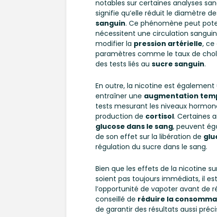
notables sur certaines analyses san
signifie qu’elle réduit le diamètre 
sanguin
. Ce phénomène peut poten
nécessitent une circulation sanguine
modifier la
pression artérielle
, ce
paramètres comme le taux de choles
des tests liés au
sucre sanguin
.
En outre, la nicotine est également
entraîner une
augmentation temp
tests mesurant les niveaux hormon
production de
cortisol
. Certaines 
glucose dans le sang
, peuvent ég
de son effet sur la libération de
glu
régulation du sucre dans le sang.
Bien que les effets de la nicotine s
soient pas toujours immédiats, il
l’opportunité de vapoter avant de ré
conseillé de
réduire la consommat
de garantir des résultats aussi préci