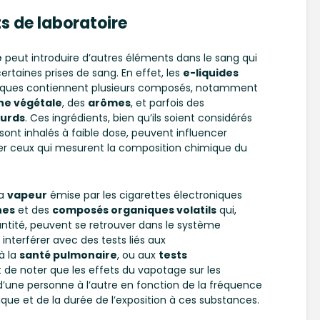
ts de laboratoire
e
peut introduire d’autres éléments dans le sang qui
rtaines prises de sang. En effet, les
e-liquides
roniques contiennent plusieurs composés, notamment
ne végétale
, des
arômes
, et parfois des
ourds
. Ces ingrédients, bien qu’ils soient considérés
sont inhalés à faible dose, peuvent influencer
lier ceux qui mesurent la composition chimique du
la
vapeur
émise par les cigarettes électroniques
nes
et des
composés organiques volatils
qui,
uantité, peuvent se retrouver dans le système
interférer avec des tests liés aux
 à la
santé pulmonaire
, ou aux
tests
nt de noter que les effets du vapotage sur les
d’une personne à l’autre en fonction de la fréquence
nique et de la durée de l’exposition à ces substances.