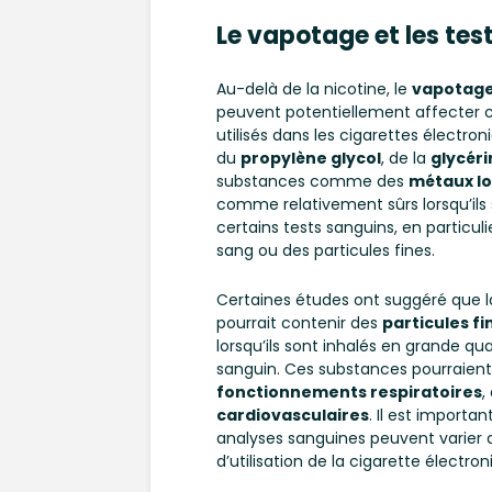
Le vapotage et les tes
Au-delà de la nicotine, le
vapotag
peuvent potentiellement affecter ce
utilisés dans les cigarettes élect
du
propylène glycol
, de la
glycéri
substances comme des
métaux l
comme relativement sûrs lorsqu’ils 
certains tests sanguins, en particu
sang ou des particules fines.
Certaines études ont suggéré que 
pourrait contenir des
particules fi
lorsqu’ils sont inhalés en grande q
sanguin. Ces substances pourraient 
fonctionnements respiratoires
,
cardiovasculaires
. Il est importa
analyses sanguines peuvent varier 
d’utilisation de la cigarette électro