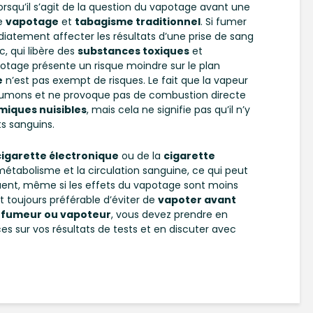
orsqu’il s’agit de la question du vapotage avant une
re
vapotage
et
tabagisme traditionnel
. Si fumer
iatement affecter les résultats d’une prise de sang
, qui libère des
substances toxiques
et
potage présente un risque moindre sur le plan
e
n’est pas exempt de risques. Le fait que la vapeur
umons et ne provoque pas de combustion directe
miques nuisibles
, mais cela ne signifie pas qu’il n’y
s sanguins.
cigarette électronique
ou de la
cigarette
 métabolisme et la circulation sanguine, ce qui peut
quent, même si les effets du vapotage sont moins
t toujours préférable d’éviter de
vapoter avant
n
fumeur ou vapoteur
, vous devez prendre en
s sur vos résultats de tests et en discuter avec