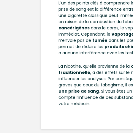
L’un des points clés à comprendre l
prise de sang est la différence ent
une cigarette classique peut imméd
en raison de la combustion du tabac
cancérigènes
dans le corps, le va
immédiat. Cependant, le
vapotag
n’envoie pas de
fumée
dans les po
permet de réduire les
produits chi
a aucune interférence avec les test
La nicotine, qu’elle provienne de la
traditionnelle
, a des effets sur le
influencer les analyses. Par consé
graves que ceux du tabagisme, il es
une prise de sang
. Si vous êtes u
compte l’influence de ces substance
votre médecin.