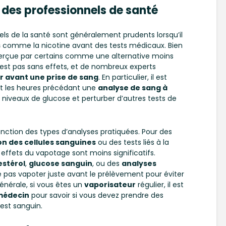
des professionnels de santé
ls de la santé sont généralement prudents lorsqu’il
s
comme la nicotine avant des tests médicaux. Bien
 perçue par certains comme une alternative moins
n’est pas sans effets, et de nombreux experts
r avant une prise de sang
. En particulier, il est
nt les heures précédant une
analyse de sang à
es niveaux de glucose et perturber d’autres tests de
ction des types d’analyses pratiquées. Pour des
n des cellules sanguines
ou des tests liés à la
s effets du vapotage sont moins significatifs.
estérol
,
glucose sanguin
, ou des
analyses
 ne pas vapoter juste avant le prélèvement pour éviter
énérale, si vous êtes un
vaporisateur
régulier, il est
 médecin
pour savoir si vous devez prendre des
test sanguin.