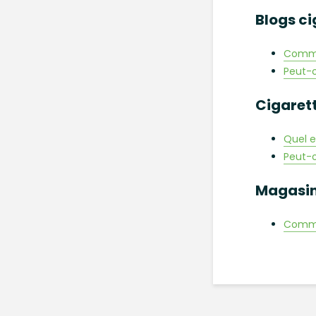
Blogs ci
Commen
Peut-o
Cigaret
Quel e
Peut-o
Magasin
Comme